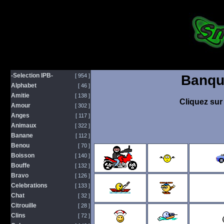
-Selection IPB-
[ 954 ]
Banqu
Alphabet
[ 46 ]
Amitie
[ 138 ]
Cliquez sur 
Amour
[ 302 ]
Anges
[ 117 ]
Animaux
[ 322 ]
Banane
[ 112 ]
Benou
[ 70 ]
Boisson
[ 140 ]
Bouffe
[ 132 ]
Bravo
[ 126 ]
Celebrations
[ 133 ]
Chat
[ 32 ]
Citrouille
[ 28 ]
Clins
[ 72 ]