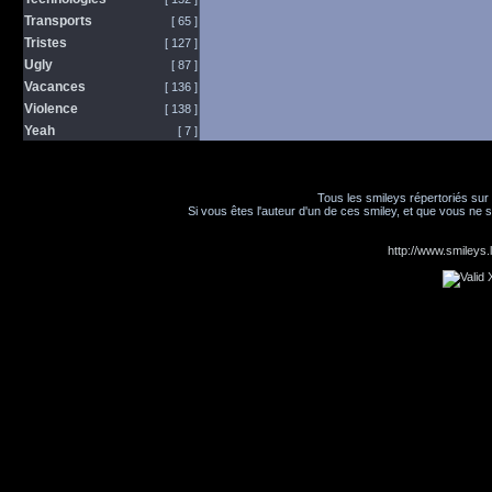
Transports
[ 65 ]
Tristes
[ 127 ]
Ugly
[ 87 ]
Vacances
[ 136 ]
Violence
[ 138 ]
Yeah
[ 7 ]
Tous les smileys répertoriés sur
Si vous êtes l'auteur d'un de ces smiley, et que vous ne s
http://www.smileys.