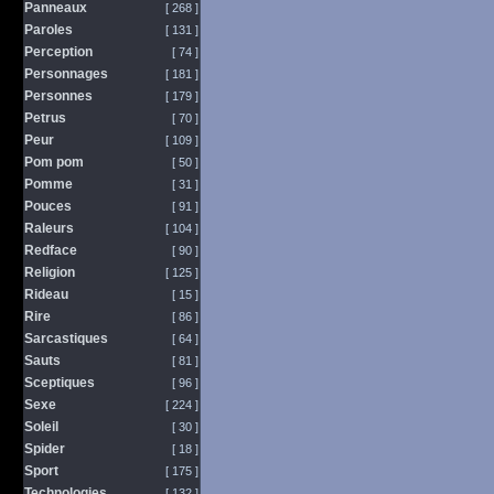
Panneaux
[ 268 ]
Paroles
[ 131 ]
Perception
[ 74 ]
Personnages
[ 181 ]
Personnes
[ 179 ]
Petrus
[ 70 ]
Peur
[ 109 ]
Pom pom
[ 50 ]
Pomme
[ 31 ]
Pouces
[ 91 ]
Raleurs
[ 104 ]
Redface
[ 90 ]
Religion
[ 125 ]
Rideau
[ 15 ]
Rire
[ 86 ]
Sarcastiques
[ 64 ]
Sauts
[ 81 ]
Sceptiques
[ 96 ]
Sexe
[ 224 ]
Soleil
[ 30 ]
Spider
[ 18 ]
Sport
[ 175 ]
Technologies
[ 132 ]