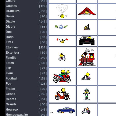
Colere
[ 142 ]
Coucou
[ 119 ]
Craneurs
[ 153 ]
Dawa
[ 90 ]
Diable
[ 148 ]
Divers
[ 56 ]
Doc
[ 30 ]
Dodo
[ 97 ]
Elfes
[ 36 ]
Etonnes
[ 114 ]
Exterieur
[ 80 ]
Famille
[ 140 ]
Fetes
[ 130 ]
Fille
[ 21 ]
Fleur
[ 47 ]
Football
[ 151 ]
Fou
[ 125 ]
Fraise
[ 30 ]
Genes
[ 155 ]
Gestes
[ 151 ]
Grands
[ 30 ]
Heureux
[ 145 ]
Homosexualite
[ 140 ]