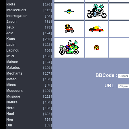
Idiots
[ 176 ]
Intellectuels
[ 112 ]
Interrogation
[ 83 ]
Jason
[ 51 ]
Jeux
[ 75 ]
Joie
[ 124 ]
Kaos
[ 265 ]
Lapin
[ 122 ]
Lapinou
[ 56 ]
MSN
[ 166 ]
Maison
[ 124 ]
Malades
[ 109 ]
Mechants
[ 107 ]
BBCode :
Meteo
[ 150 ]
Minou
[ 30 ]
URL :
Moqueurs
[ 199 ]
Musique
[ 262 ]
Nature
[ 150 ]
Nerd
[ 158 ]
Noel
[ 322 ]
Non
[ 64 ]
Oui
[ 35 ]