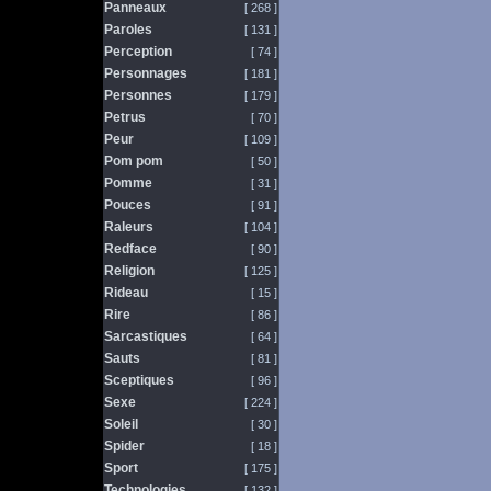
Panneaux
[ 268 ]
Paroles
[ 131 ]
Perception
[ 74 ]
Personnages
[ 181 ]
Personnes
[ 179 ]
Petrus
[ 70 ]
Peur
[ 109 ]
Pom pom
[ 50 ]
Pomme
[ 31 ]
Pouces
[ 91 ]
Raleurs
[ 104 ]
Redface
[ 90 ]
Religion
[ 125 ]
Rideau
[ 15 ]
Rire
[ 86 ]
Sarcastiques
[ 64 ]
Sauts
[ 81 ]
Sceptiques
[ 96 ]
Sexe
[ 224 ]
Soleil
[ 30 ]
Spider
[ 18 ]
Sport
[ 175 ]
Technologies
[ 132 ]