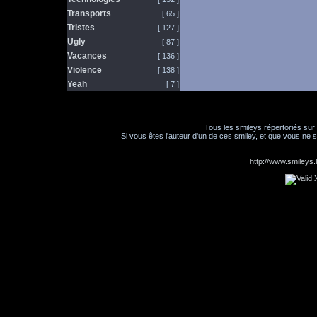
Transports
[ 65 ]
Tristes
[ 127 ]
Ugly
[ 87 ]
Vacances
[ 136 ]
Violence
[ 138 ]
Yeah
[ 7 ]
Tous les smileys répertoriés sur
Si vous êtes l'auteur d'un de ces smiley, et que vous ne s
http://www.smileys.