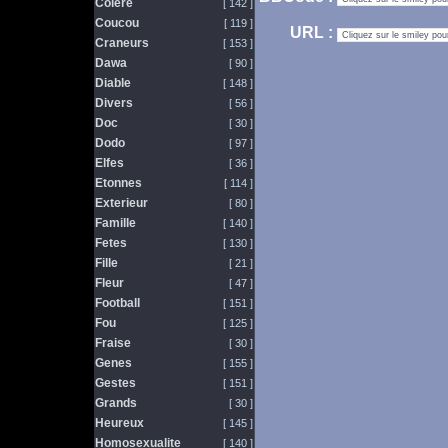
Colere
[ 142 ]
Coucou
[ 119 ]
URL :
Craneurs
[ 153 ]
Dawa
[ 90 ]
Diable
[ 148 ]
Divers
[ 56 ]
Doc
[ 30 ]
Dodo
[ 97 ]
Elfes
[ 36 ]
Etonnes
[ 114 ]
Exterieur
[ 80 ]
Famille
[ 140 ]
Fetes
[ 130 ]
Fille
[ 21 ]
Fleur
[ 47 ]
Football
[ 151 ]
Fou
[ 125 ]
Fraise
[ 30 ]
Genes
[ 155 ]
Gestes
[ 151 ]
Grands
[ 30 ]
Heureux
[ 145 ]
Homosexualite
[ 140 ]