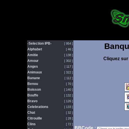
-Selection IPB-
[ 954 ]
Banqu
Alphabet
[ 46 ]
Amitie
[ 138 ]
Cliquez sur 
Amour
[ 302 ]
Anges
[ 117 ]
Animaux
[ 322 ]
Banane
[ 112 ]
Benou
[ 70 ]
Boisson
[ 140 ]
Bouffe
[ 132 ]
Bravo
[ 126 ]
Celebrations
[ 133 ]
Chat
[ 32 ]
Citrouille
[ 28 ]
Clins
[ 72 ]
BBCode :