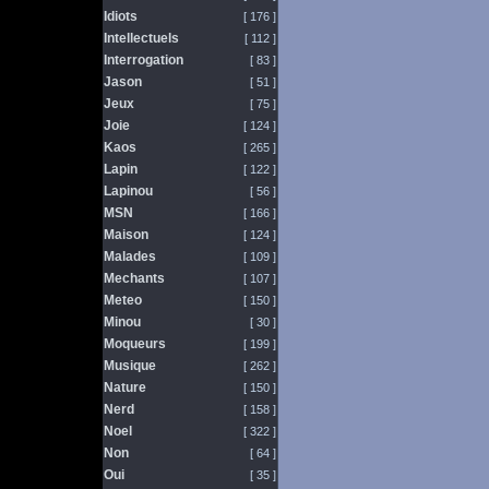
Idiots
[ 176 ]
Intellectuels
[ 112 ]
Interrogation
[ 83 ]
Jason
[ 51 ]
Jeux
[ 75 ]
Joie
[ 124 ]
Kaos
[ 265 ]
Lapin
[ 122 ]
Lapinou
[ 56 ]
MSN
[ 166 ]
Maison
[ 124 ]
Malades
[ 109 ]
Mechants
[ 107 ]
Meteo
[ 150 ]
Minou
[ 30 ]
Moqueurs
[ 199 ]
Musique
[ 262 ]
Nature
[ 150 ]
Nerd
[ 158 ]
Noel
[ 322 ]
Non
[ 64 ]
Oui
[ 35 ]