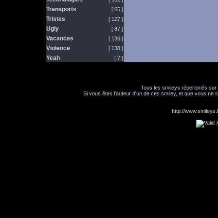
Transports
[ 65 ]
Tristes
[ 127 ]
Ugly
[ 87 ]
Vacances
[ 136 ]
Violence
[ 138 ]
Yeah
[ 7 ]
Tous les smileys répertoriés sur
Si vous êtes l'auteur d'un de ces smiley, et que vous ne s
http://www.smileys.