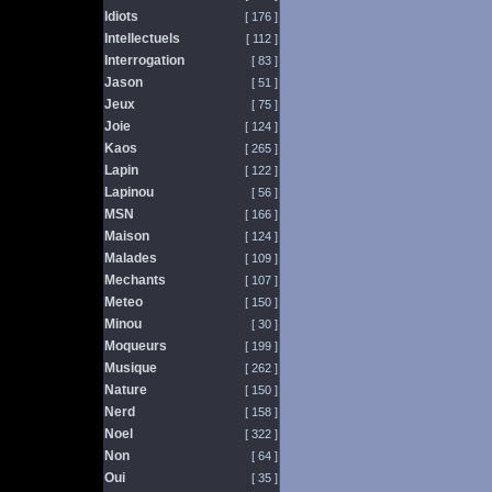
Idiots
[ 176 ]
Intellectuels
[ 112 ]
Interrogation
[ 83 ]
Jason
[ 51 ]
Jeux
[ 75 ]
Joie
[ 124 ]
Kaos
[ 265 ]
Lapin
[ 122 ]
Lapinou
[ 56 ]
MSN
[ 166 ]
Maison
[ 124 ]
Malades
[ 109 ]
Mechants
[ 107 ]
Meteo
[ 150 ]
Minou
[ 30 ]
Moqueurs
[ 199 ]
Musique
[ 262 ]
Nature
[ 150 ]
Nerd
[ 158 ]
Noel
[ 322 ]
Non
[ 64 ]
Oui
[ 35 ]