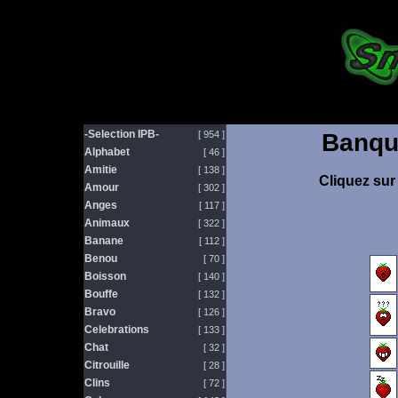
-Selection IPB-
[ 954 ]
Banqu
Alphabet
[ 46 ]
Amitie
[ 138 ]
Cliquez sur 
Amour
[ 302 ]
Anges
[ 117 ]
Animaux
[ 322 ]
Banane
[ 112 ]
Benou
[ 70 ]
Boisson
[ 140 ]
Bouffe
[ 132 ]
Bravo
[ 126 ]
Celebrations
[ 133 ]
Chat
[ 32 ]
Citrouille
[ 28 ]
Clins
[ 72 ]