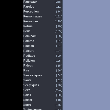
Panneaux
[ 268 ]
Paroles
[ 131 ]
Perception
[ 74 ]
Personnages
[ 181 ]
Personnes
[ 179 ]
Petrus
[ 70 ]
Peur
[ 109 ]
Pom pom
[ 50 ]
Pomme
[ 31 ]
Pouces
[ 91 ]
Raleurs
[ 104 ]
Redface
[ 90 ]
Religion
[ 125 ]
Rideau
[ 15 ]
Rire
[ 86 ]
Sarcastiques
[ 64 ]
Sauts
[ 81 ]
Sceptiques
[ 96 ]
Sexe
[ 224 ]
Soleil
[ 30 ]
Spider
[ 18 ]
Sport
[ 175 ]
Technologies
[ 132 ]