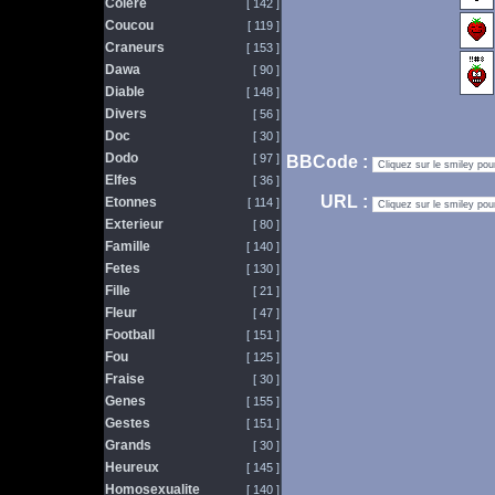
Colere
[ 142 ]
Coucou
[ 119 ]
Craneurs
[ 153 ]
Dawa
[ 90 ]
Diable
[ 148 ]
Divers
[ 56 ]
Doc
[ 30 ]
Dodo
[ 97 ]
BBCode :
Elfes
[ 36 ]
URL :
Etonnes
[ 114 ]
Exterieur
[ 80 ]
Famille
[ 140 ]
Fetes
[ 130 ]
Fille
[ 21 ]
Fleur
[ 47 ]
Football
[ 151 ]
Fou
[ 125 ]
Fraise
[ 30 ]
Genes
[ 155 ]
Gestes
[ 151 ]
Grands
[ 30 ]
Heureux
[ 145 ]
Homosexualite
[ 140 ]