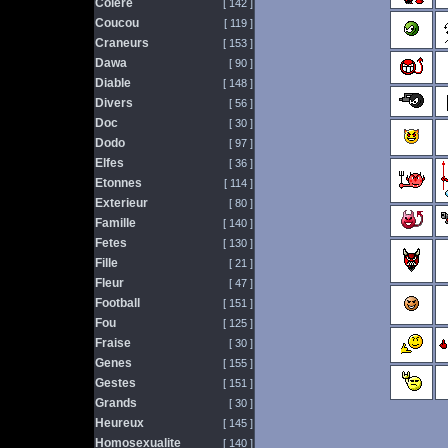
Colere
[ 142 ]
Coucou
[ 119 ]
Craneurs
[ 153 ]
Dawa
[ 90 ]
Diable
[ 148 ]
Divers
[ 56 ]
Doc
[ 30 ]
Dodo
[ 97 ]
Elfes
[ 36 ]
Etonnes
[ 114 ]
Exterieur
[ 80 ]
Famille
[ 140 ]
Fetes
[ 130 ]
Fille
[ 21 ]
Fleur
[ 47 ]
Football
[ 151 ]
Fou
[ 125 ]
Fraise
[ 30 ]
Genes
[ 155 ]
Gestes
[ 151 ]
Grands
[ 30 ]
Heureux
[ 145 ]
Homosexualite
[ 140 ]