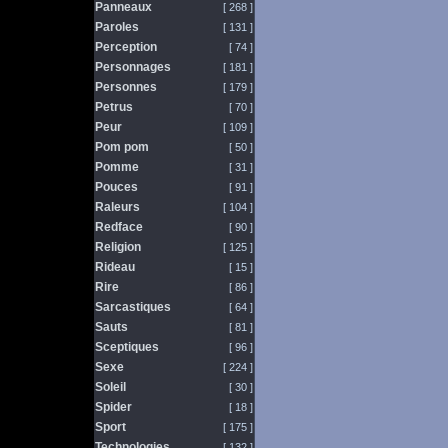
Panneaux
[ 268 ]
Paroles
[ 131 ]
Perception
[ 74 ]
Personnages
[ 181 ]
Personnes
[ 179 ]
Petrus
[ 70 ]
Peur
[ 109 ]
Pom pom
[ 50 ]
Pomme
[ 31 ]
Pouces
[ 91 ]
Raleurs
[ 104 ]
Redface
[ 90 ]
Religion
[ 125 ]
Rideau
[ 15 ]
Rire
[ 86 ]
Sarcastiques
[ 64 ]
Sauts
[ 81 ]
Sceptiques
[ 96 ]
Sexe
[ 224 ]
Soleil
[ 30 ]
Spider
[ 18 ]
Sport
[ 175 ]
Technologies
[ 132 ]