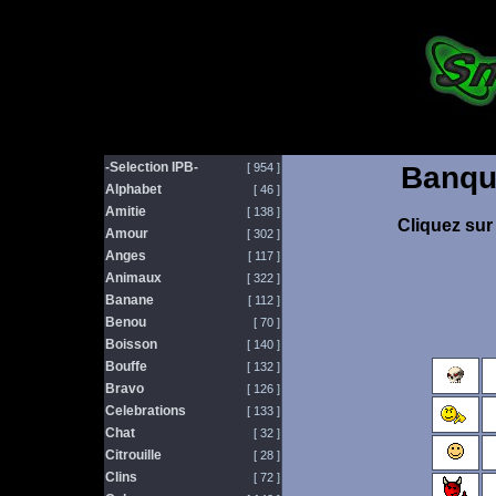
-Selection IPB-
[ 954 ]
Banqu
Alphabet
[ 46 ]
Amitie
[ 138 ]
Cliquez sur 
Amour
[ 302 ]
Anges
[ 117 ]
Animaux
[ 322 ]
Banane
[ 112 ]
Benou
[ 70 ]
Boisson
[ 140 ]
Bouffe
[ 132 ]
Bravo
[ 126 ]
Celebrations
[ 133 ]
Chat
[ 32 ]
Citrouille
[ 28 ]
Clins
[ 72 ]