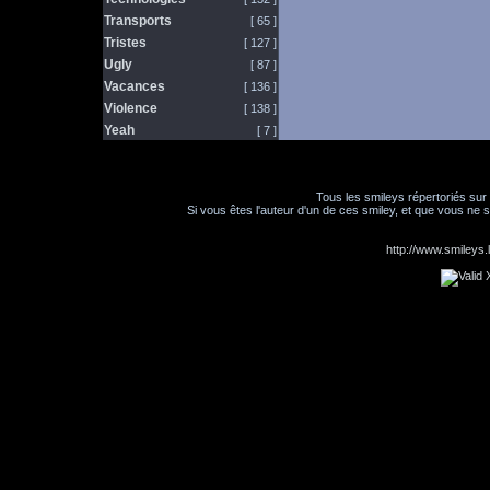
Transports
[ 65 ]
Tristes
[ 127 ]
Ugly
[ 87 ]
Vacances
[ 136 ]
Violence
[ 138 ]
Yeah
[ 7 ]
Tous les smileys répertoriés sur
Si vous êtes l'auteur d'un de ces smiley, et que vous ne s
http://www.smileys.