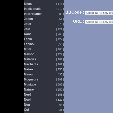
Idiots
[ 176 ]
Intellectuels
[ 112 ]
BBCode :
Interrogation
[ 83 ]
Jason
[ 51 ]
URL :
Jeux
[ 75 ]
Joie
[ 124 ]
Kaos
[ 265 ]
Lapin
[ 122 ]
Lapinou
[ 56 ]
MSN
[ 166 ]
Maison
[ 124 ]
Malades
[ 109 ]
Mechants
[ 107 ]
Meteo
[ 150 ]
Minou
[ 30 ]
Moqueurs
[ 199 ]
Musique
[ 262 ]
Nature
[ 150 ]
Nerd
[ 158 ]
Noel
[ 322 ]
Non
[ 64 ]
Oui
[ 35 ]